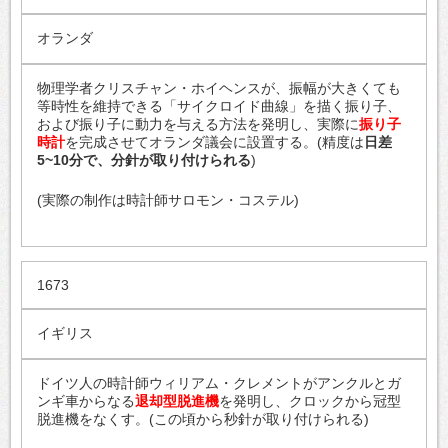
オランダ
物理学者クリスチャン・ホイヘンスが、振幅が大きくても
等時性を維持できる「サイクロイド曲線」を描く振り子、
および振り子に動力を与える方法を発明し、実際に
振り子
時計
を完成させてオランダ議会に設置する。(精度は
日差
5~10分で、分針が取り付けられる
)
(実際の制作は時計師サロモン・コステル)
1673
イギリス
ドイツ人の時計師ウィリアム・クレメントがアンクルとガ
ンギ車からなる
退却型脱進機
を発明し、クロックから冠型
脱進機をなくす。(この頃から秒針が取り付けられる)