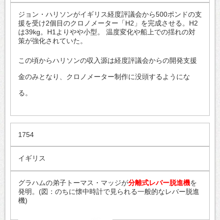
ジョン・ハリソンがイギリス経度評議会から500ポンドの支
援を受け2個目のクロノメーター「H2」を完成させる。H2
は39kg。H1よりやや小型。 温度変化や船上での揺れの対
策が強化されていた。
この頃からハリソンの収入源は経度評議会からの開発支援
金のみとなり、クロノメーター制作に没頭するようにな
る。
1754
イギリス
グラハムの弟子トーマス・マッジが
分離式レバー脱進機
を
発明。(図：のちに懐中時計で見られる一般的なレバー脱進
機)