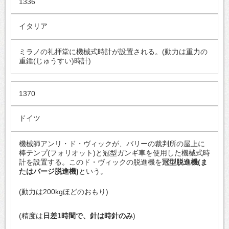
1336
イタリア
ミラノの礼拝堂に機械式時計が設置される。(動力は重力の
重錘(じゅうすい)時計)
1370
ドイツ
機械師アンリ・ド・ヴィックが、バリーの裁判所の屋上に
棒テンプ(フォリオット)と冠型ガンギ車を使用した機械式時
計を設置する。このド・ヴィックの脱進機を
冠型脱進機(ま
たはバージ脱進機)
という。
(動力は200kgほどのおもり)
(精度は
日差1時間で、針は時針のみ
)