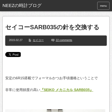
NEEZの時計ブログ
menu
セイコーSARB035の針を交換する
2015.02.27
セイコー
22 comments
安定の6R15搭載でフォーマルかつお手頃価格ということで
非常に使用頻度の高い
『SEIKO メカニカル SARB035』