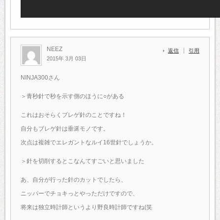
NEEZ
返信
引用
2015年 3月 03日
NINJA300さん
＞青秒針で秒を示す側のほうに○がある
これはおそらくブレゲ針のことですね！
自分もブレゲ針は垂涎モノです。
次点は複雑でエレガントなルイ16世針でしょうか。
＞針を切削するとこなんてすごいと思いました
あ、自分が行った針のカットでしたら、
ニッパーでチョキっとやっただけですので、
将来は独立時計師というより野良時計師ですね(笑