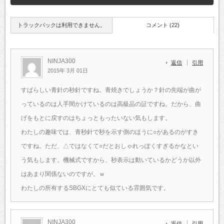
トラックバックは利用できません。
コメント (22)
NINJA300
返信
引用
2015年 3月 01日
すばらしい青針の秒針ですね。青焼きでしょうか？針の先端が曲が
っているのは人手間かけているのは高級品の証ですね。だから、曲
げをもとに戻すのはちょっともったいない気もします。
わたしの趣味では、青秒針で秒を示す側のほうに○があるのがすき
ですね。ただ、△ではなくて○だとおしゃれっぽくすぎるかなとい
う気もします。機械式ですから、秒表示は動いているかどうか以外
はあまり関係ないのですが。ｗ
わたしの所有するSBGXにとても似ている雰囲気です。
NINJA300
返信
引用