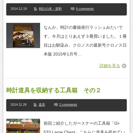
2014.12.19
時計の本・資料
6 comments
なんか、時計の書籍発行ラッシュみたいで
す。今月はとりあえず３冊買いました。１冊
目はお馴染み、クロノスの最新号クロノス日
本版 2015年1月号…
詳細を見る
時計道具を収納する工具箱 その２
2014.11.28
道具
2 comments
前回ご紹介したガースナーの工具箱「GI-
533 Large Chest」こちらに道具を収めてい